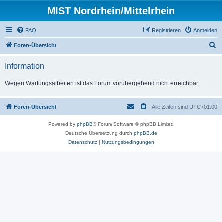
MIST Nordrhein/Mittelrhein
FAQ
Registrieren
Anmelden
S
Foren-Übersicht
u
Information
c
h
Wegen Wartungsarbeiten ist das Forum vorübergehend nicht erreichbar.
e
Foren-Übersicht
Alle Zeiten sind
UTC+01:00
Powered by
phpBB
® Forum Software © phpBB Limited
Deutsche Übersetzung durch
phpBB.de
Datenschutz
|
Nutzungsbedingungen